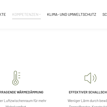
KTE
KOMPETENZEN
KLIMA- UND UMWELTSCHUTZ
SC
RRAGENDE WÄRMEDÄMMUNG
EFFEKTIVER SCHALLSC
her Luftzwischenraum für mehr
Weniger Lärm durch bew
Wohnkomfort.
Doppelfenster-Konstrukt