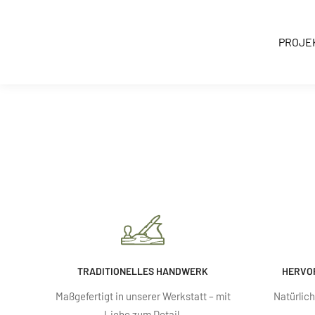
Inhalt
springen
PROJE
TRADITIONELLES HANDWERK
HERVO
Maßgefertigt in unserer Werkstatt – mit
Natürlic
Liebe zum Detail.