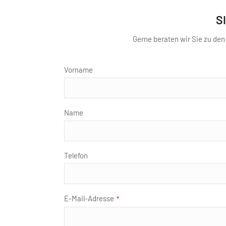
S
Gerne beraten wir Sie zu de
Phone
Vorname
Number
*
Name
Telefon
E-Mail-Adresse
*